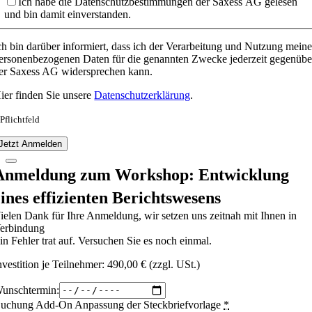
Ich habe die Datenschutzbestimmungen der Saxess AG gelesen
und bin damit einverstanden.
ch bin darüber informiert, dass ich der Verarbeitung und Nutzung meine
ersonenbezogenen Daten für die genannten Zwecke jederzeit gegenübe
er Saxess AG widersprechen kann.
ier finden Sie unsere
Datenschutzerklärung
.
 Pflichtfeld
Jetzt Anmelden
Anmeldung zum Workshop: Entwicklung
eines effizienten Berichtswesens
ielen Dank für Ihre Anmeldung, wir setzen uns zeitnah mit Ihnen in
erbindung
in Fehler trat auf. Versuchen Sie es noch einmal.
nvestition je Teilnehmer: 490,00 € (zzgl. USt.)
unschtermin:
uchung Add-On Anpassung der Steckbriefvorlage
*