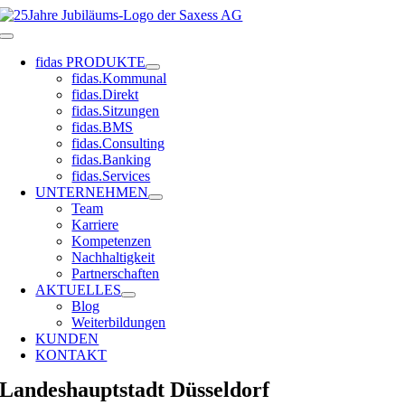
Zum
Inhalt
Toggle
springen
Navigation
fidas PRODUKTE
fidas.Kommunal
fidas.Direkt
fidas.Sitzungen
fidas.BMS
fidas.Consulting
fidas.Banking
fidas.Services
UNTERNEHMEN
Team
Karriere
Kompetenzen
Nachhaltigkeit
Partnerschaften
AKTUELLES
Blog
Weiterbildungen
KUNDEN
KONTAKT
Landeshauptstadt Düsseldorf