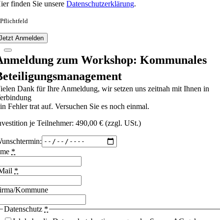
ier finden Sie unsere
Datenschutzerklärung
.
 Pflichtfeld
Jetzt Anmelden
Anmeldung zum Workshop: Kommunales
Beteiligungsmanagement
ielen Dank für Ihre Anmeldung, wir setzen uns zeitnah mit Ihnen in
erbindung
in Fehler trat auf. Versuchen Sie es noch einmal.
nvestition je Teilnehmer: 490,00 € (zzgl. USt.)
unschtermin:
ame
*
Mail
*
irma/Kommune
Datenschutz
*