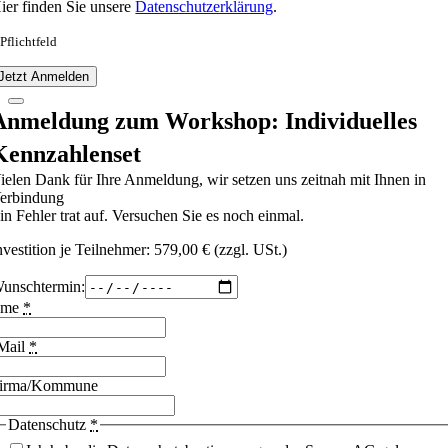
ier finden Sie unsere
Datenschutzerklärung
.
 Pflichtfeld
Jetzt Anmelden
Anmeldung zum Workshop: Individuelles
Kennzahlenset
ielen Dank für Ihre Anmeldung, wir setzen uns zeitnah mit Ihnen in
erbindung
in Fehler trat auf. Versuchen Sie es noch einmal.
nvestition je Teilnehmer: 579,00 € (zzgl. USt.)
unschtermin:
ame
*
Mail
*
irma/Kommune
Datenschutz
*