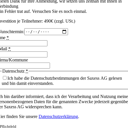
ielen Dank für Ihre Anmeldung, wir setzen uns zeitnah mit Ihnen in
erbindung
in Fehler trat auf. Versuchen Sie es noch einmal.
nvestition je Teilnehmer: 490€ (zzgl. USt.)
unschtermin:
ame
*
Mail
*
irma/Kommune
Datenschutz
*
Ich habe die Datenschutzbestimmungen der Saxess AG gelesen
und bin damit einverstanden.
ch bin darüber informiert, dass ich der Verarbeitung und Nutzung meine
ersonenbezogenen Daten für die genannten Zwecke jederzeit gegenübe
er Saxess AG widersprechen kann.
ier finden Sie unsere
Datenschutzerklärung
.
 Pflichtfeld