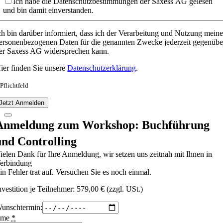
Ich habe die Datenschutzbestimmungen der Saxess AG gelesen
und bin damit einverstanden.
ch bin darüber informiert, dass ich der Verarbeitung und Nutzung meine
ersonenbezogenen Daten für die genannten Zwecke jederzeit gegenübe
er Saxess AG widersprechen kann.
ier finden Sie unsere
Datenschutzerklärung
.
 Pflichtfeld
Jetzt Anmelden
Anmeldung zum Workshop: Buchführung
und Controlling
ielen Dank für Ihre Anmeldung, wir setzen uns zeitnah mit Ihnen in
erbindung
in Fehler trat auf. Versuchen Sie es noch einmal.
nvestition je Teilnehmer: 579,00 € (zzgl. USt.)
unschtermin:
ame
*