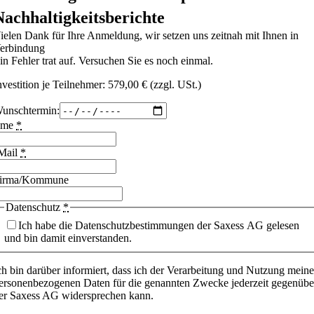
Nachhaltigkeitsberichte
ielen Dank für Ihre Anmeldung, wir setzen uns zeitnah mit Ihnen in
erbindung
in Fehler trat auf. Versuchen Sie es noch einmal.
nvestition je Teilnehmer: 579,00 € (zzgl. USt.)
unschtermin:
ame
*
Mail
*
irma/Kommune
Datenschutz
*
Ich habe die Datenschutzbestimmungen der Saxess AG gelesen
und bin damit einverstanden.
ch bin darüber informiert, dass ich der Verarbeitung und Nutzung meine
ersonenbezogenen Daten für die genannten Zwecke jederzeit gegenübe
er Saxess AG widersprechen kann.