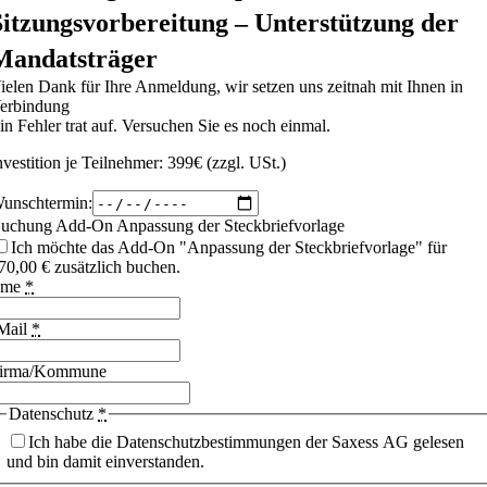
Sitzungsvorbereitung – Unterstützung der
Mandatsträger
ielen Dank für Ihre Anmeldung, wir setzen uns zeitnah mit Ihnen in
erbindung
in Fehler trat auf. Versuchen Sie es noch einmal.
nvestition je Teilnehmer: 399€ (zzgl. USt.)
unschtermin:
uchung Add-On Anpassung der Steckbriefvorlage
Ich möchte das Add-On "Anpassung der Steckbriefvorlage" für
70,00 € zusätzlich buchen.
ame
*
Mail
*
irma/Kommune
Datenschutz
*
Ich habe die Datenschutzbestimmungen der Saxess AG gelesen
und bin damit einverstanden.