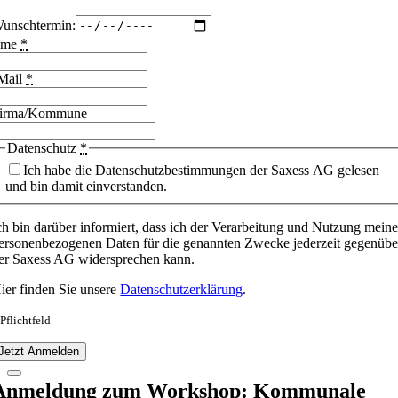
unschtermin:
ame
*
Mail
*
irma/Kommune
Datenschutz
*
Ich habe die Datenschutzbestimmungen der Saxess AG gelesen
und bin damit einverstanden.
ch bin darüber informiert, dass ich der Verarbeitung und Nutzung meine
ersonenbezogenen Daten für die genannten Zwecke jederzeit gegenübe
er Saxess AG widersprechen kann.
ier finden Sie unsere
Datenschutzerklärung
.
 Pflichtfeld
Jetzt Anmelden
Anmeldung zum Workshop: Kommunale