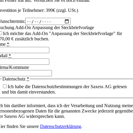
in Fehler trat auf. Versuchen Sie es noch einmal.
nvestition je Teilnehmer: 399€ (zzgl. USt.)
unschtermin:
uchung Add-On Anpassung der Steckbriefvorlage
Ich möchte das Add-On "Anpassung der Steckbriefvorlage" für
70,00 € zusätzlich buchen.
ame
*
Mail
*
irma/Kommune
Datenschutz
*
Ich habe die Datenschutzbestimmungen der Saxess AG gelesen
und bin damit einverstanden.
ch bin darüber informiert, dass ich der Verarbeitung und Nutzung meine
ersonenbezogenen Daten für die genannten Zwecke jederzeit gegenübe
er Saxess AG widersprechen kann.
ier finden Sie unsere
Datenschutzerklärung
.