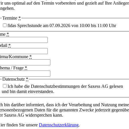
ir uns optimal auf den Termin vorbereiten und gezielt auf Ihre Anliege
ingehen.
Termine
*
fidas Sprechstunde am 07.09.2026 von 10:00 bis 11:00 Uhr
ame
*
Mail
*
irma/Kommune
*
hema / Frage
*
Datenschutz
*
Ich habe die Datenschutzbestimmungen der Saxess AG gelesen
und bin damit einverstanden.
ch bin darüber informiert, dass ich der Verarbeitung und Nutzung meine
ersonenbezogenen Daten für die genannten Zwecke jederzeit gegenübe
er Saxess AG widersprechen kann.
ier finden Sie unsere
Datenschutzerklärung
.