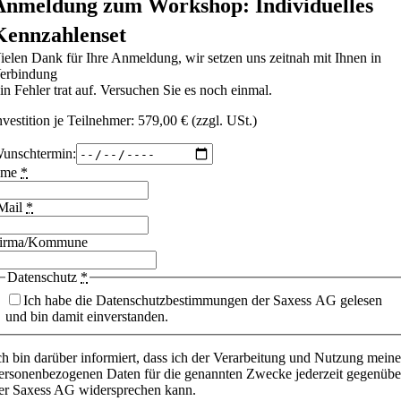
Anmeldung zum Workshop: Individuelles
Kennzahlenset
ielen Dank für Ihre Anmeldung, wir setzen uns zeitnah mit Ihnen in
erbindung
in Fehler trat auf. Versuchen Sie es noch einmal.
nvestition je Teilnehmer: 579,00 € (zzgl. USt.)
unschtermin:
ame
*
Mail
*
irma/Kommune
Datenschutz
*
Ich habe die Datenschutzbestimmungen der Saxess AG gelesen
und bin damit einverstanden.
ch bin darüber informiert, dass ich der Verarbeitung und Nutzung meine
ersonenbezogenen Daten für die genannten Zwecke jederzeit gegenübe
er Saxess AG widersprechen kann.