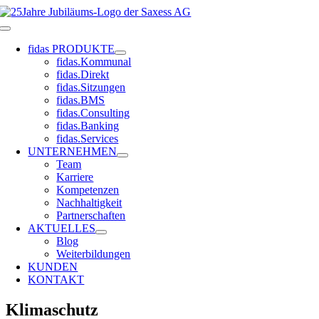
Zum
Inhalt
Toggle
springen
Navigation
fidas PRODUKTE
fidas.Kommunal
fidas.Direkt
fidas.Sitzungen
fidas.BMS
fidas.Consulting
fidas.Banking
fidas.Services
UNTERNEHMEN
Team
Karriere
Kompetenzen
Nachhaltigkeit
Partnerschaften
AKTUELLES
Blog
Weiterbildungen
KUNDEN
KONTAKT
Klimaschutz