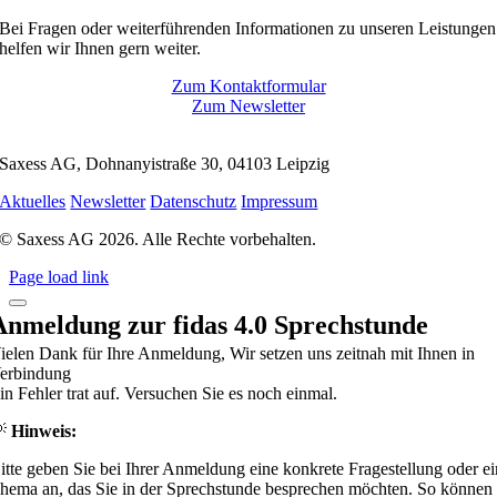
Gemeinsam
Bei Fragen oder weiterführenden Informationen zu unseren Leistungen
Verantwortung
helfen wir Ihnen gern weiter.
für
klimaresiliente
Zum Kontaktformular
Wälder
Zum Newsletter
übernehmen
Saxess AG, Dohnanyistraße 30, 04103 Leipzig
Aktuelles
Newsletter
Datenschutz
Impressum
© Saxess AG 2026. Alle Rechte vorbehalten.
Page load link
Anmeldung zur fidas 4.0 Sprechstunde
ielen Dank für Ihre Anmeldung, Wir setzen uns zeitnah mit Ihnen in
erbindung
in Fehler trat auf. Versuchen Sie es noch einmal.
💡
Hinweis:
itte geben Sie bei Ihrer Anmeldung eine konkrete Fragestellung oder ei
hema an, das Sie in der Sprechstunde besprechen möchten. So können