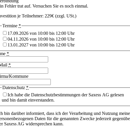
erbindung
in Fehler trat auf. Versuchen Sie es noch einmal.
nvestition je Teilnehmer: 229€ (zzgl. USt.)
Termine
*
17.09.2026 von 10:00 bis 12:00 Uhr
04.11.2026 von 10:00 bis 12:00 Uhr
13.01.2027 von 10:00 bis 12:00 Uhr
ame
*
Mail
*
irma/Kommune
Datenschutz
*
Ich habe die Datenschutzbestimmungen der Saxess AG gelesen
und bin damit einverstanden.
ch bin darüber informiert, dass ich der Verarbeitung und Nutzung meine
ersonenbezogenen Daten für die genannten Zwecke jederzeit gegenübe
er Saxess AG widersprechen kann.