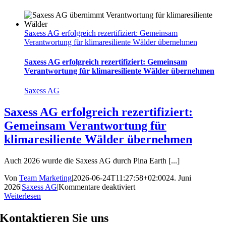
Saxess AG erfolgreich rezertifiziert: Gemeinsam
Verantwortung für klimaresiliente Wälder übernehmen
Saxess AG erfolgreich rezertifiziert: Gemeinsam
Verantwortung für klimaresiliente Wälder übernehmen
Saxess AG
Saxess AG erfolgreich rezertifiziert:
Gemeinsam Verantwortung für
klimaresiliente Wälder übernehmen
Auch 2026 wurde die Saxess AG durch Pina Earth [...]
Von
Team Marketing
|
2026-06-24T11:27:58+02:00
24. Juni
für
2026
|
Saxess AG
|
Kommentare deaktiviert
Saxess
Weiterlesen
AG
erfolgreich
Kontaktieren Sie uns
rezertifiziert: