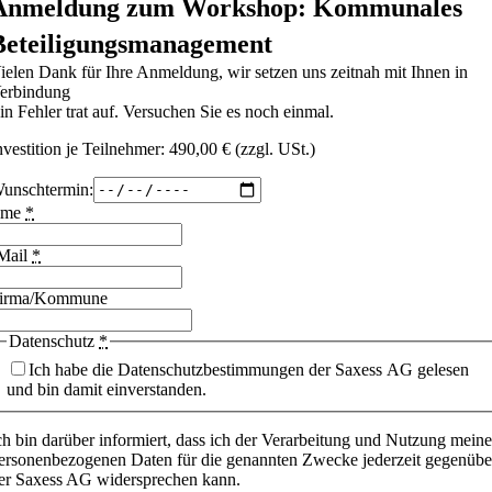
Anmeldung zum Workshop: Kommunales
Beteiligungsmanagement
ielen Dank für Ihre Anmeldung, wir setzen uns zeitnah mit Ihnen in
erbindung
in Fehler trat auf. Versuchen Sie es noch einmal.
nvestition je Teilnehmer: 490,00 € (zzgl. USt.)
unschtermin:
ame
*
Mail
*
irma/Kommune
Datenschutz
*
Ich habe die Datenschutzbestimmungen der Saxess AG gelesen
und bin damit einverstanden.
ch bin darüber informiert, dass ich der Verarbeitung und Nutzung meine
ersonenbezogenen Daten für die genannten Zwecke jederzeit gegenübe
er Saxess AG widersprechen kann.