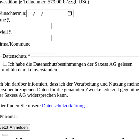
nvestition je Teilnehmer: 579,00 € (zzgl. USt.)
unschtermin:
ame
*
Mail
*
irma/Kommune
Datenschutz
*
Ich habe die Datenschutzbestimmungen der Saxess AG gelesen
und bin damit einverstanden.
ch bin darüber informiert, dass ich der Verarbeitung und Nutzung meine
ersonenbezogenen Daten für die genannten Zwecke jederzeit gegenübe
er Saxess AG widersprechen kann.
ier finden Sie unsere
Datenschutzerklärung
.
 Pflichtfeld
Jetzt Anmelden