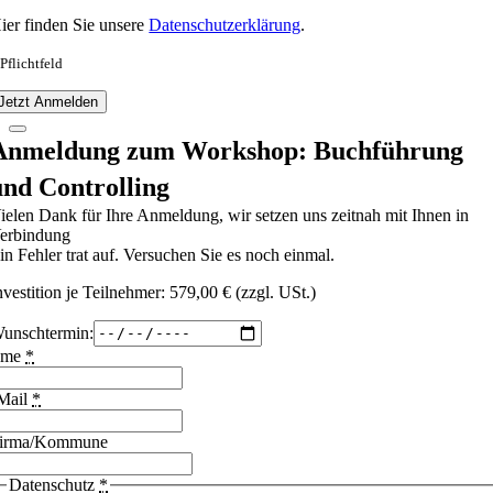
ier finden Sie unsere
Datenschutzerklärung
.
 Pflichtfeld
Jetzt Anmelden
Anmeldung zum Workshop: Buchführung
und Controlling
ielen Dank für Ihre Anmeldung, wir setzen uns zeitnah mit Ihnen in
erbindung
in Fehler trat auf. Versuchen Sie es noch einmal.
nvestition je Teilnehmer: 579,00 € (zzgl. USt.)
unschtermin:
ame
*
Mail
*
irma/Kommune
Datenschutz
*