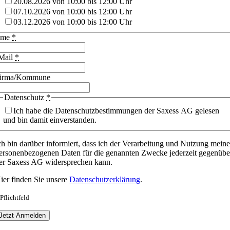
20.08.2026 von 10:00 bis 12:00 Uhr
07.10.2026 von 10:00 bis 12:00 Uhr
03.12.2026 von 10:00 bis 12:00 Uhr
ame
*
Mail
*
irma/Kommune
Datenschutz
*
Ich habe die Datenschutzbestimmungen der Saxess AG gelesen
und bin damit einverstanden.
ch bin darüber informiert, dass ich der Verarbeitung und Nutzung meine
ersonenbezogenen Daten für die genannten Zwecke jederzeit gegenübe
er Saxess AG widersprechen kann.
ier finden Sie unsere
Datenschutzerklärung
.
 Pflichtfeld
Jetzt Anmelden
Nach