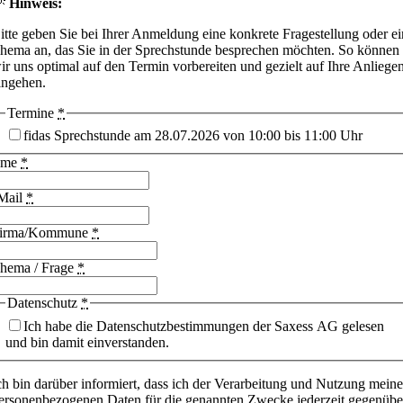
💡
Hinweis:
itte geben Sie bei Ihrer Anmeldung eine konkrete Fragestellung oder ei
hema an, das Sie in der Sprechstunde besprechen möchten. So können
ir uns optimal auf den Termin vorbereiten und gezielt auf Ihre Anliege
ingehen.
Termine
*
fidas Sprechstunde am 28.07.2026 von 10:00 bis 11:00 Uhr
ame
*
Mail
*
irma/Kommune
*
hema / Frage
*
Datenschutz
*
Ich habe die Datenschutzbestimmungen der Saxess AG gelesen
und bin damit einverstanden.
ch bin darüber informiert, dass ich der Verarbeitung und Nutzung meine
ersonenbezogenen Daten für die genannten Zwecke jederzeit gegenübe