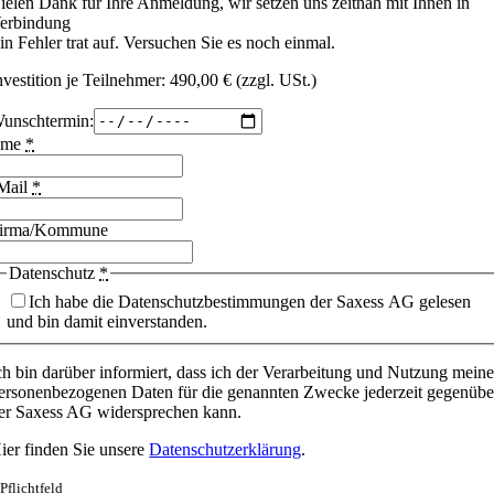
ielen Dank für Ihre Anmeldung, wir setzen uns zeitnah mit Ihnen in
erbindung
in Fehler trat auf. Versuchen Sie es noch einmal.
nvestition je Teilnehmer: 490,00 € (zzgl. USt.)
unschtermin:
ame
*
Mail
*
irma/Kommune
Datenschutz
*
Ich habe die Datenschutzbestimmungen der Saxess AG gelesen
und bin damit einverstanden.
ch bin darüber informiert, dass ich der Verarbeitung und Nutzung meine
ersonenbezogenen Daten für die genannten Zwecke jederzeit gegenübe
er Saxess AG widersprechen kann.
ier finden Sie unsere
Datenschutzerklärung
.
 Pflichtfeld