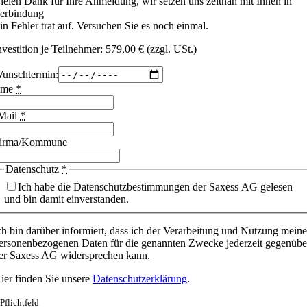
ielen Dank für Ihre Anmeldung, wir setzen uns zeitnah mit Ihnen in
erbindung
in Fehler trat auf. Versuchen Sie es noch einmal.
nvestition je Teilnehmer: 579,00 € (zzgl. USt.)
unschtermin:
ame
*
Mail
*
irma/Kommune
Datenschutz
*
Ich habe die Datenschutzbestimmungen der Saxess AG gelesen
und bin damit einverstanden.
ch bin darüber informiert, dass ich der Verarbeitung und Nutzung meine
ersonenbezogenen Daten für die genannten Zwecke jederzeit gegenübe
er Saxess AG widersprechen kann.
ier finden Sie unsere
Datenschutzerklärung
.
 Pflichtfeld