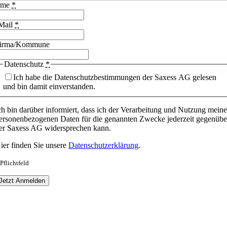
ame
*
Mail
*
irma/Kommune
Datenschutz
*
Ich habe die Datenschutzbestimmungen der Saxess AG gelesen
und bin damit einverstanden.
ch bin darüber informiert, dass ich der Verarbeitung und Nutzung meine
ersonenbezogenen Daten für die genannten Zwecke jederzeit gegenübe
er Saxess AG widersprechen kann.
ier finden Sie unsere
Datenschutzerklärung
.
 Pflichtfeld
Jetzt Anmelden
Nach
oben