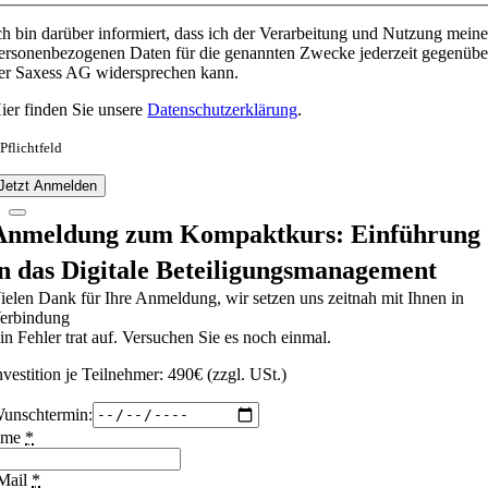
ch bin darüber informiert, dass ich der Verarbeitung und Nutzung meine
ersonenbezogenen Daten für die genannten Zwecke jederzeit gegenübe
er Saxess AG widersprechen kann.
ier finden Sie unsere
Datenschutzerklärung
.
 Pflichtfeld
Jetzt Anmelden
Anmeldung zum Kompaktkurs: Einführung
in das Digitale Beteiligungsmanagement
ielen Dank für Ihre Anmeldung, wir setzen uns zeitnah mit Ihnen in
erbindung
in Fehler trat auf. Versuchen Sie es noch einmal.
nvestition je Teilnehmer: 490€ (zzgl. USt.)
unschtermin:
ame
*
Mail
*