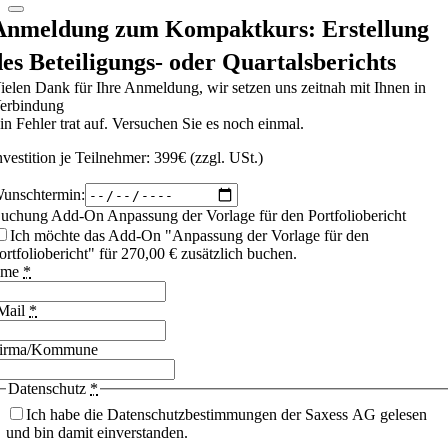
Anmeldung zum Kompaktkurs: Erstellung
des Beteiligungs- oder Quartalsberichts
ielen Dank für Ihre Anmeldung, wir setzen uns zeitnah mit Ihnen in
erbindung
in Fehler trat auf. Versuchen Sie es noch einmal.
nvestition je Teilnehmer: 399€ (zzgl. USt.)
unschtermin:
uchung Add-On Anpassung der Vorlage für den Portfoliobericht
Ich möchte das Add-On "Anpassung der Vorlage für den
ortfoliobericht" für 270,00 € zusätzlich buchen.
ame
*
Mail
*
irma/Kommune
Datenschutz
*
Ich habe die Datenschutzbestimmungen der Saxess AG gelesen
und bin damit einverstanden.