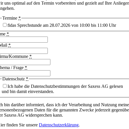
ir uns optimal auf den Termin vorbereiten und gezielt auf Ihre Anliege
ingehen.
Termine
*
fidas Sprechstunde am 28.07.2026 von 10:00 bis 11:00 Uhr
ame
*
Mail
*
irma/Kommune
*
hema / Frage
*
Datenschutz
*
Ich habe die Datenschutzbestimmungen der Saxess AG gelesen
und bin damit einverstanden.
ch bin darüber informiert, dass ich der Verarbeitung und Nutzung meine
ersonenbezogenen Daten für die genannten Zwecke jederzeit gegenübe
er Saxess AG widersprechen kann.
ier finden Sie unsere
Datenschutzerklärung
.