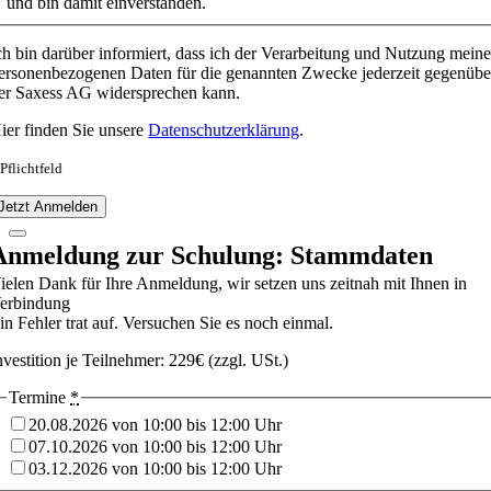
und bin damit einverstanden.
ch bin darüber informiert, dass ich der Verarbeitung und Nutzung meine
ersonenbezogenen Daten für die genannten Zwecke jederzeit gegenübe
er Saxess AG widersprechen kann.
ier finden Sie unsere
Datenschutzerklärung
.
 Pflichtfeld
Jetzt Anmelden
Anmeldung zur Schulung: Stammdaten
ielen Dank für Ihre Anmeldung, wir setzen uns zeitnah mit Ihnen in
erbindung
in Fehler trat auf. Versuchen Sie es noch einmal.
nvestition je Teilnehmer: 229€ (zzgl. USt.)
Termine
*
20.08.2026 von 10:00 bis 12:00 Uhr
07.10.2026 von 10:00 bis 12:00 Uhr
03.12.2026 von 10:00 bis 12:00 Uhr