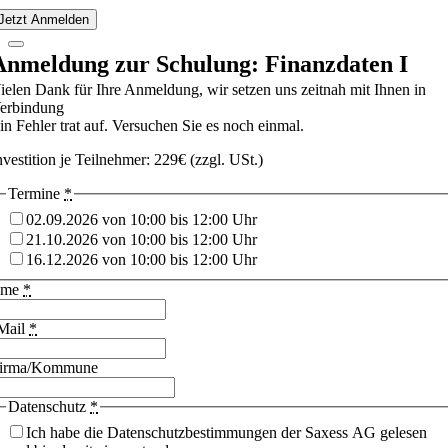
Jetzt Anmelden
Anmeldung zur Schulung: Finanzdaten I
ielen Dank für Ihre Anmeldung, wir setzen uns zeitnah mit Ihnen in
erbindung
in Fehler trat auf. Versuchen Sie es noch einmal.
nvestition je Teilnehmer: 229€ (zzgl. USt.)
Termine
*
02.09.2026 von 10:00 bis 12:00 Uhr
21.10.2026 von 10:00 bis 12:00 Uhr
16.12.2026 von 10:00 bis 12:00 Uhr
ame
*
Mail
*
irma/Kommune
Datenschutz
*
Ich habe die Datenschutzbestimmungen der Saxess AG gelesen