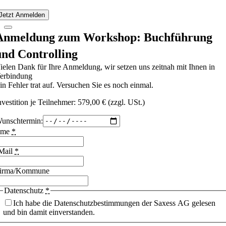
Jetzt Anmelden
Anmeldung zum Workshop: Buchführung
und Controlling
ielen Dank für Ihre Anmeldung, wir setzen uns zeitnah mit Ihnen in
erbindung
in Fehler trat auf. Versuchen Sie es noch einmal.
nvestition je Teilnehmer: 579,00 € (zzgl. USt.)
unschtermin:
ame
*
Mail
*
irma/Kommune
Datenschutz
*
Ich habe die Datenschutzbestimmungen der Saxess AG gelesen
und bin damit einverstanden.