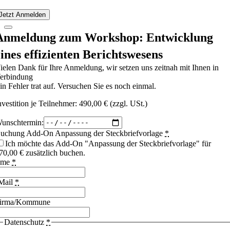
Jetzt Anmelden
Anmeldung zum Workshop: Entwicklung
eines effizienten Berichtswesens
ielen Dank für Ihre Anmeldung, wir setzen uns zeitnah mit Ihnen in
erbindung
in Fehler trat auf. Versuchen Sie es noch einmal.
nvestition je Teilnehmer: 490,00 € (zzgl. USt.)
unschtermin:
uchung Add-On Anpassung der Steckbriefvorlage
*
Ich möchte das Add-On "Anpassung der Steckbriefvorlage" für
70,00 € zusätzlich buchen.
ame
*
Mail
*
irma/Kommune
Datenschutz
*