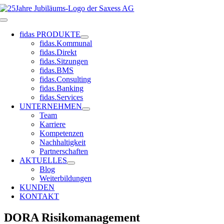
Zum
Inhalt
Toggle
springen
Navigation
fidas PRODUKTE
fidas.Kommunal
fidas.Direkt
fidas.Sitzungen
fidas.BMS
fidas.Consulting
fidas.Banking
fidas.Services
UNTERNEHMEN
Team
Karriere
Kompetenzen
Nachhaltigkeit
Partnerschaften
AKTUELLES
Blog
Weiterbildungen
KUNDEN
KONTAKT
DORA Risikomanagement