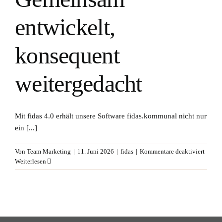
entwickelt,
konsequent
weitergedacht
Mit fidas 4.0 erhält unsere Software fidas.kommunal nicht nur
ein [...]
für
Von
Team Marketing
|
11. Juni 2026
|
fidas
|
Kommentare deaktiviert
fidas
Weiterlesen
4.0:
Gemei
entwic
konse
weiter