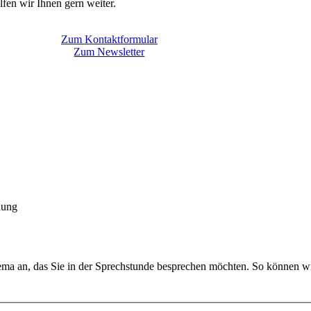
fen wir Ihnen gern weiter.
KI
bis
fidas
Zum Kontaktformular
4.0
Zum Newsletter
dung
ema an, das Sie in der Sprechstunde besprechen möchten. So können wir