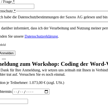
 / Frage
*
enschutz
*
ch habe die Datenschutzbestimmungen der Saxess AG gelesen und bin 
n darüber informiert, dass ich der Verarbeitung und Nutzung meiner 
inden Sie unsere
Datenschutzerklärung
.
tfeld
 Anmelden
eldung zum Workshop: Coding der Word-Vorl
 Dank für Ihre Anmeldung, wir setzen uns zeitnah mit Ihnen in Verbin
hler trat auf. Versuchen Sie es noch einmal.
tion je Teilnehmer: 1.073,00 € (zzgl. USt.)
htermin: