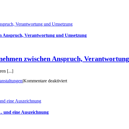
Anspruch, Verantwortung und Umsetzung
hen Anspruch, Verantwortung und Umsetzung
ernehmen zwischen Anspruch, Verantwortun
en [...]
für
anstaltungen
|
Kommentare deaktiviert
Speyer
2026:
Steuerung
und eine Auszeichnung
öffentlicher
Unternehmen
zwischen
 … und eine Auszeichnung
Anspruch,
Verantwortung
und