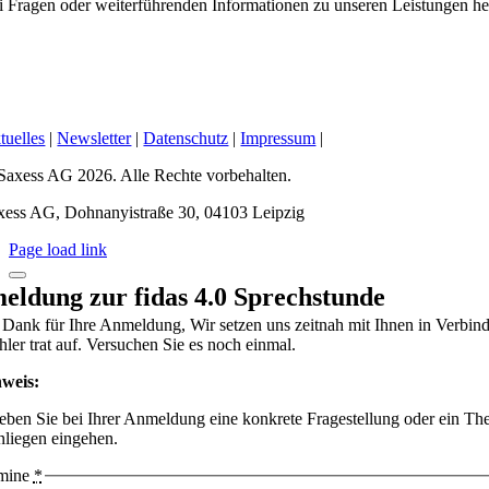
i Fragen oder weiterführenden Informationen zu unseren Leistungen hel
tuelles
|
Newsletter
|
Datenschutz
|
Impressum
|
Saxess AG 2026. Alle Rechte vorbehalten.
xess AG, Dohnanyistraße 30, 04103 Leipzig
Page load link
eldung zur fidas 4.0 Sprechstunde
 Dank für Ihre Anmeldung, Wir setzen uns zeitnah mit Ihnen in Verbin
hler trat auf. Versuchen Sie es noch einmal.
weis:
geben Sie bei Ihrer Anmeldung eine konkrete Fragestellung oder ein Th
nliegen eingehen.
mine
*